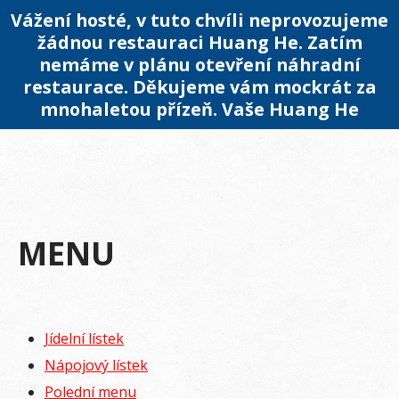
Vážení hosté, v tuto chvíli neprovozujeme
žádnou restauraci Huang He. Zatím
nemáme v plánu otevření náhradní
restaurace. Děkujeme vám mockrát za
mnohaletou přízeň. Vaše Huang He
MENU
Jídelní lístek
Nápojový lístek
Polední menu