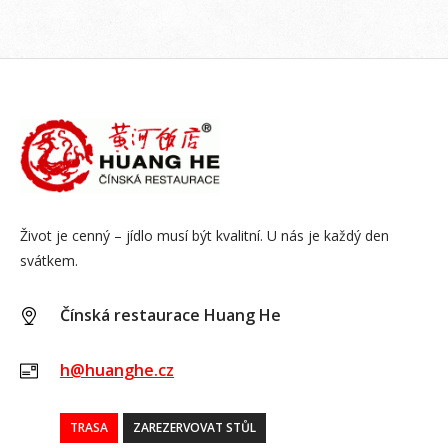
Život je cenný – jídlo musí být kvalitní. U nás je každý den
svátkem.
Čínská restaurace Huang He
h@huanghe.cz
TRASA
ZAREZERVOVAT STŮL