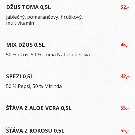
DŽUS TOMA 0,5L
52,-
jablečný, pomerančový, hruškový,
multivitamín
MIX DŽUS 0,5L
45,-
50 % džus, 50 % Toma Natura perlivá
SPEZI 0,5L
42,-
50 % Pepsi, 50 % Mirinda
ŠŤÁVA Z ALOE VERA 0,5L
55,-
ŠŤÁVA Z KOKOSU 0,5L
55,-