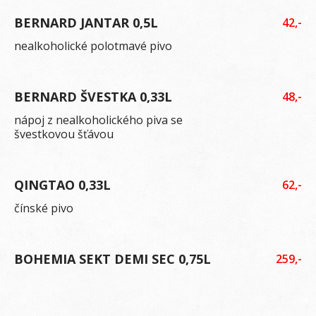
BERNARD JANTAR 0,5L
42,-
nealkoholické polotmavé pivo
BERNARD ŠVESTKA 0,33L
48,-
nápoj z nealkoholického piva se
švestkovou šťávou
QINGTAO 0,33L
62,-
čínské pivo
BOHEMIA SEKT DEMI SEC 0,75L
259,-