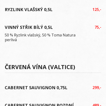
RYZLINK VLAŠSKÝ 0,5L
125,-
VINNÝ STŘIK BÍLÝ 0,5L
75,-
50 % Ryzlink vlašský, 50 % Toma Natura
perlivá
ČERVENÁ VÍNA (VALTICE)
CABERNET SAUVIGNON 0,75L
299,-
CABERNET SAUVIGNON POZDNÍ
489,-