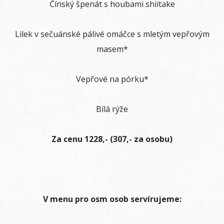
Čínský špenát s houbami shiitake
Lilek v sečuánské pálivé omáčce s mletým vepřovým
masem*
Vepřové na pórku*
Bílá rýže
Za cenu 1228,- (307,- za osobu)
V menu pro osm osob servírujeme: