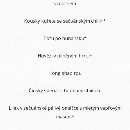
vzduchem
Kousky kuřete se sečuánským chilli**
Tofu po hunansku*
Hovězí v hliněném hrnci*
Hong shao rou
Čínský špenát s houbami shiitake
Lilek v sečuánské pálivé omáčce s mletým vepřovým
masem*