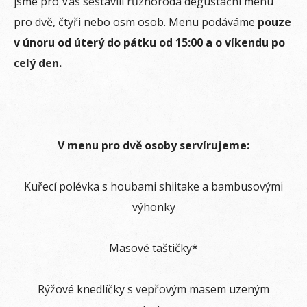
jsme pro Vás sestavili různorodá degustační menu
pro dvě, čtyři nebo osm osob. Menu podáváme
pouze
v únoru od úterý do pátku od 15:00 a o víkendu po
celý den.
V menu pro dvě osoby servírujeme:
Kuřecí polévka s houbami shiitake a bambusovými
výhonky
Masové taštičky*
Rýžové knedlíčky s vepřovým masem uzeným