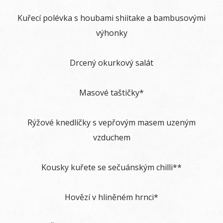
Kuřecí polévka s houbami shiitake a bambusovými
výhonky
Drcený okurkový salát
Masové taštičky*
Rýžové knedlíčky s vepřovým masem uzeným
vzduchem
Kousky kuřete se sečuánským chilli**
Hovězí v hliněném hrnci*