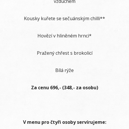
vzduchem
Kousky kuřete se sečuánským chilli**
Hovězí v hliněném hrnci*
Pražený chřest s brokolicí
Bílá rýže
Za cenu 696,- (348,- za osobu)
V menu pro čtyři osoby servírujeme: