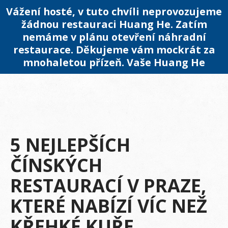
Vážení hosté, v tuto chvíli neprovozujeme
žádnou restauraci Huang He. Zatím
nemáme v plánu otevření náhradní
restaurace. Děkujeme vám mockrát za
mnohaletou přízeň. Vaše Huang He
5 NEJLEPŠÍCH
ČÍNSKÝCH
RESTAURACÍ V PRAZE,
KTERÉ NABÍZÍ VÍC NEŽ
KŘEHKÉ KUŘE