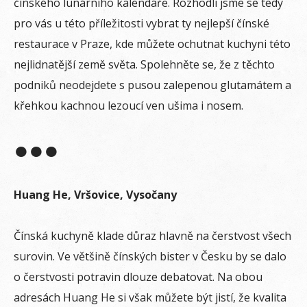
čínského lunárního kalendáře. Rozhodli jsme se tedy
pro vás u této příležitosti vybrat ty nejlepší čínské
restaurace v Praze, kde můžete ochutnat kuchyni této
nejlidnatější země světa. Spolehněte se, že z těchto
podniků neodejdete s pusou zalepenou glutamátem a
křehkou kachnou lezoucí ven ušima i nosem.
●●●
Huang He, Vršovice, Vysočany
Čínská kuchyně klade důraz hlavně na čerstvost všech
surovin. Ve většině čínských bister v Česku by se dalo
o čerstvosti potravin dlouze debatovat. Na obou
adresách Huang He si však můžete být jistí, že kvalita