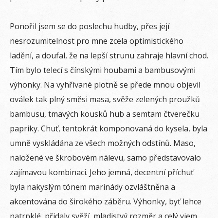
Ponořil jsem se do poslechu hudby, přes její
nesrozumitelnost pro mne zcela optimistického
ladění, a doufal, že na lepší strunu zahraje hlavní chod.
Tím bylo telecí s čínskými houbami a bambusovými
výhonky. Na vyhřívané plotně se přede mnou objevil
oválek tak plný směsi masa, svěže zelených proužků
bambusu, tmavých kousků hub a semtam čtverečku
papriky. Chuť, tentokrát komponovaná do kysela, byla
umně vyskládána ze všech možných odstínů. Maso,
naložené ve škrobovém nálevu, samo představovalo
zajímavou kombinaci. Jeho jemná, decentní příchuť
byla nakyslým tónem marinády ozvláštněna a
akcentována do širokého záběru. Výhonky, byť lehce
natrpklé, přidaly svěží, mladistvý rozměr a celý vjem