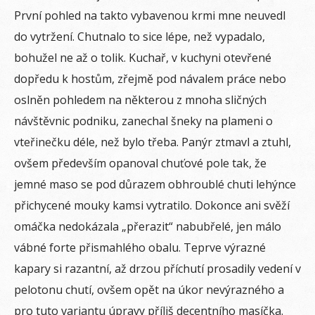
První pohled na takto vybavenou krmi mne neuvedl
do vytržení. Chutnalo to sice lépe, než vypadalo,
bohužel ne až o tolik. Kuchař, v kuchyni otevřené
dopředu k hostům, zřejmě pod návalem práce nebo
oslněn pohledem na některou z mnoha sličných
návštěvnic podniku, zanechal šneky na plameni o
vteřinečku déle, než bylo třeba. Panýr ztmavl a ztuhl,
ovšem především opanoval chuťové pole tak, že
jemné maso se pod důrazem obhroublé chuti lehýnce
přichycené mouky kamsi vytratilo. Dokonce ani svěží
omáčka nedokázala „přerazit“ nabubřelé, jen málo
vábné forte přismahlého obalu. Teprve výrazné
kapary si razantní, až drzou příchutí prosadily vedení v
pelotonu chutí, ovšem opět na úkor nevýrazného a
pro tuto variantu úpravy příliš decentního masíčka.