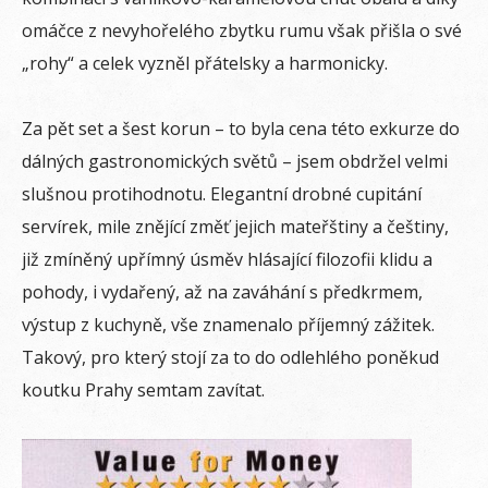
omáčce z nevyhořelého zbytku rumu však přišla o své
„rohy“ a celek vyzněl přátelsky a harmonicky.
Za pět set a šest korun – to byla cena této exkurze do
dálných gastronomických světů – jsem obdržel velmi
slušnou protihodnotu. Elegantní drobné cupitání
servírek, mile znějící změť jejich mateřštiny a češtiny,
již zmíněný upřímný úsměv hlásající filozofii klidu a
pohody, i vydařený, až na zaváhání s předkrmem,
výstup z kuchyně, vše znamenalo příjemný zážitek.
Takový, pro který stojí za to do odlehlého poněkud
koutku Prahy semtam zavítat.