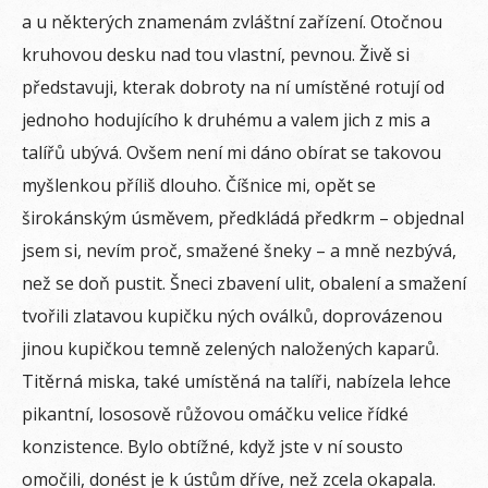
a u některých znamenám zvláštní zařízení. Otočnou
kruhovou desku nad tou vlastní, pevnou. Živě si
představuji, kterak dobroty na ní umístěné rotují od
jednoho hodujícího k druhému a valem jich z mis a
talířů ubývá. Ovšem není mi dáno obírat se takovou
myšlenkou příliš dlouho. Číšnice mi, opět se
širokánským úsměvem, předkládá předkrm – objednal
jsem si, nevím proč, smažené šneky – a mně nezbývá,
než se doň pustit. Šneci zbavení ulit, obalení a smažení
tvořili zlatavou kupičku ných oválků, doprovázenou
jinou kupičkou temně zelených naložených kaparů.
Titěrná miska, také umístěná na talíři, nabízela lehce
pikantní, lososově růžovou omáčku velice řídké
konzistence. Bylo obtížné, když jste v ní sousto
omočili, donést je k ústům dříve, než zcela okapala.