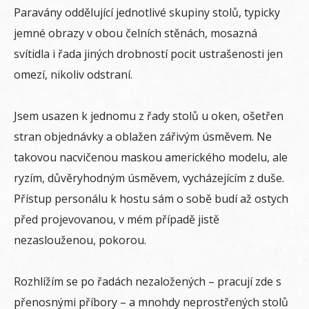
Paravány oddělující jednotlivé skupiny stolů, typicky
jemné obrazy v obou čelních stěnách, mosazná
svítidla i řada jiných drobností pocit ustrašenosti jen
omezí, nikoliv odstraní.
Jsem usazen k jednomu z řady stolů u oken, ošetřen
stran objednávky a oblažen zářivým úsměvem. Ne
takovou nacvičenou maskou amerického modelu, ale
ryzím, důvěryhodným úsměvem, vycházejícím z duše.
Přístup personálu k hostu sám o sobě budí až ostych
před projevovanou, v mém případě jistě
nezaslouženou, pokorou.
Rozhlížím se po řadách nezaložených – pracují zde s
přenosnými příbory – a mnohdy neprostřených stolů