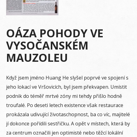
OÁZA POHODY VE
VYSOČANSKÉM
MAUZOLEU
K
dyž jsem jméno Huang He slyšel poprvé ve spojení s
jeho lokací ve Vršovicích, byl jsem překvapen. Umístit
podnik do téměř mrtvé zóny mi tehdy přišlo hodně
troufalé. Po deseti letech existence však restaurace
prokázala udivující životaschopnost, ba co víc, majitelé
jí dokonce pořídili sestřičku. A opět v místech, která by
za centrum označili jen optimisté nebo těžcí lokální