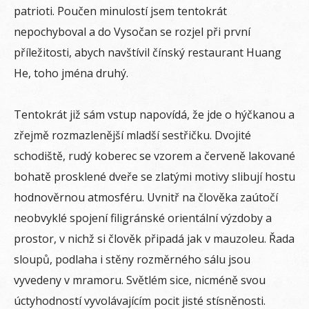
patrioti. Poučen minulostí jsem tentokrát
nepochyboval a do Vysočan se rozjel při první
příležitosti, abych navštívil čínský restaurant Huang
He, toho jména druhý.
Tentokrát již sám vstup napovídá, že jde o hýčkanou a
zřejmě rozmazlenější mladší sestřičku. Dvojité
schodiště, rudý koberec se vzorem a červeně lakované
bohatě prosklené dveře se zlatými motivy slibují hostu
hodnověrnou atmosféru. Uvnitř na člověka zaútočí
neobvyklé spojení filigránské orientální výzdoby a
prostor, v nichž si člověk připadá jak v mauzoleu. Řada
sloupů, podlaha i stěny rozměrného sálu jsou
vyvedeny v mramoru. Světlém sice, nicméně svou
úctyhodností vyvolávajícím pocit jisté stísněnosti.