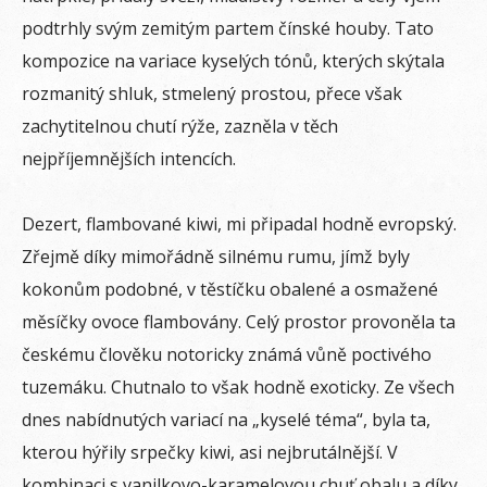
podtrhly svým zemitým partem čínské houby. Tato
kompozice na variace kyselých tónů, kterých skýtala
rozmanitý shluk, stmelený prostou, přece však
zachytitelnou chutí rýže, zazněla v těch
nejpříjemnějších intencích.
Dezert, flambované kiwi, mi připadal hodně evropský.
Zřejmě díky mimořádně silnému rumu, jímž byly
kokonům podobné, v těstíčku obalené a osmažené
měsíčky ovoce flambovány. Celý prostor provoněla ta
českému člověku notoricky známá vůně poctivého
tuzemáku. Chutnalo to však hodně exoticky. Ze všech
dnes nabídnutých variací na „kyselé téma“, byla ta,
kterou hýřily srpečky kiwi, asi nejbrutálnější. V
kombinaci s vanilkovo-karamelovou chuť obalu a díky