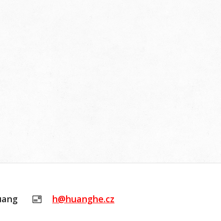
uang
h@huanghe.cz