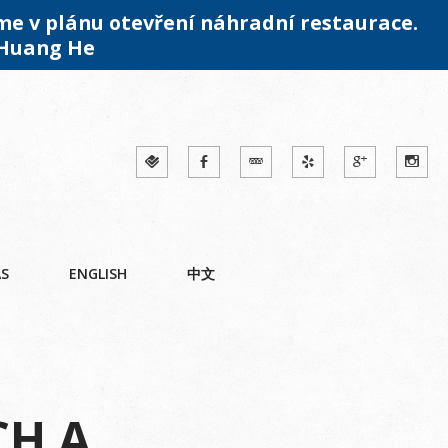
me v plánu otevření náhradní restaurace.
 Huang He
ÁS
ENGLISH
中文
CH A