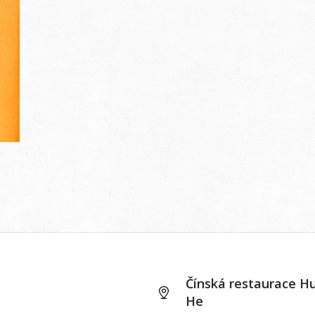
Čínská restaurace H
He