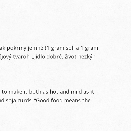
aopak pokrmy jemné (1 gram soli a 1 gram
ový tvaroh. „Jídlo dobré, život hezký!“
to make it both as hot and mild as it
and soja curds. “Good food means the