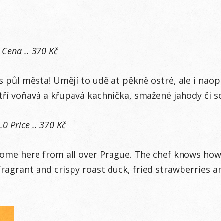
0 Cena .. 370 Kč
přes půl města! Umějí to udělat pěkně ostré, ale i n
ří voňavá a křupavá kachnička, smažené jahody či sój
.0 Price .. 370 Kč
come here from all over Prague. The chef knows how 
 fragrant and crispy roast duck, fried strawberries 