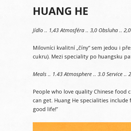
HUANG HE
Jídlo .. 1,43 Atmosféra .. 3,0 Obsluha .. 2,
M
ilovníci kvalitní „číny“ sem jedou i 
cukru). Mezi speciality po huangsku pat
Meals .. 1.43 Atmosphere .. 3.0 Service .. 2
P
eople who love quality Chinese food 
can get. Huang He specialities include
good life!”