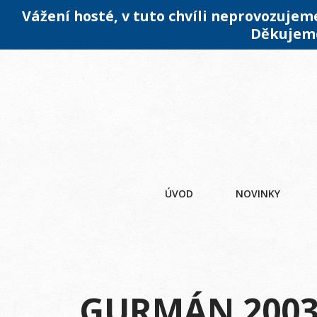
Vážení hosté, v tuto chvíli neprovozuje
Děkujeme
ÚVOD
NOVINKY
GURMÁN 2003