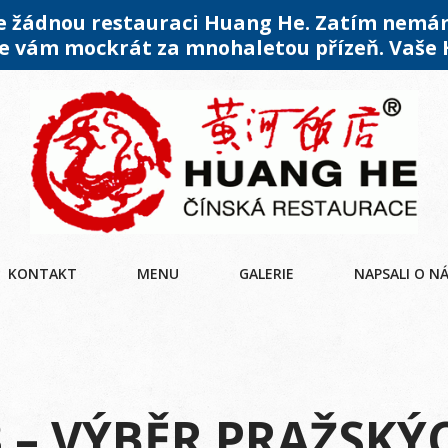
me žádnou restauraci Huang He. Zatím nemá
 vám mockrát za mnohaletou přízeň. Vaše
KONTAKT
MENU
GALERIE
NAPSALI O N
 – VÝBĚR PRAŽSKÝ