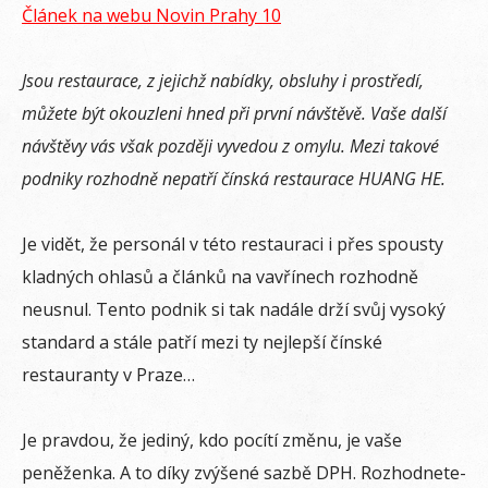
Článek na webu Novin Prahy 10
Jsou restaurace, z jejichž nabídky, obsluhy i prostředí,
můžete být okouzleni hned při první návštěvě. Vaše další
návštěvy vás však později vyvedou z omylu. Mezi takové
podniky rozhodně nepatří čínská restaurace HUANG HE.
J
e vidět, že personál v této restauraci i přes spousty
kladných ohlasů a článků na vavřínech rozhodně
neusnul. Tento podnik si tak nadále drží svůj vysoký
standard a stále patří mezi ty nejlepší čínské
restauranty v Praze…
Je pravdou, že jediný, kdo pocítí změnu, je vaše
peněženka. A to díky zvýšené sazbě DPH. Rozhodnete-