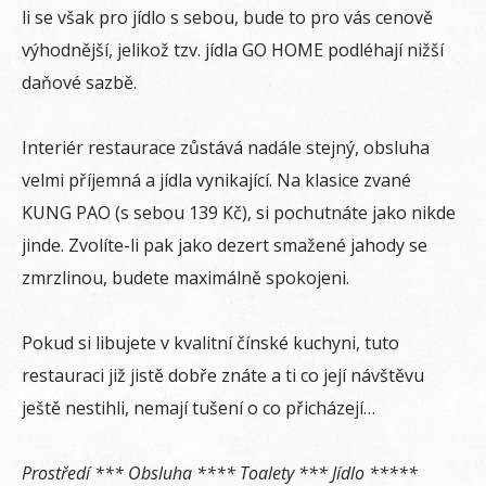
li se však pro jídlo s sebou, bude to pro vás cenově
výhodnější, jelikož tzv. jídla GO HOME podléhají nižší
daňové sazbě.
Interiér restaurace zůstává nadále stejný, obsluha
velmi příjemná a jídla vynikající. Na klasice zvané
KUNG PAO (s sebou 139 Kč), si pochutnáte jako nikde
jinde. Zvolíte-li pak jako dezert smažené jahody se
zmrzlinou, budete maximálně spokojeni.
Pokud si libujete v kvalitní čínské kuchyni, tuto
restauraci již jistě dobře znáte a ti co její návštěvu
ještě nestihli, nemají tušení o co přicházejí…
Prostředí *** Obsluha **** Toalety *** Jídlo *****