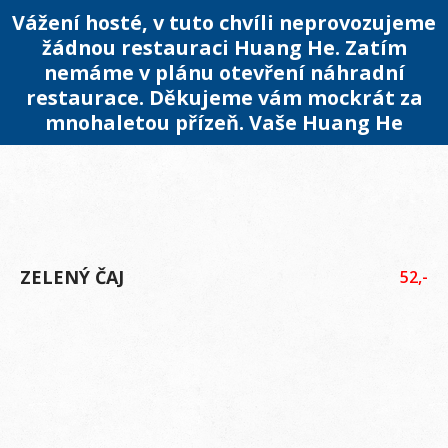
Vážení hosté, v tuto chvíli neprovozujeme
žádnou restauraci Huang He. Zatím
nemáme v plánu otevření náhradní
restaurace. Děkujeme vám mockrát za
mnohaletou přízeň. Vaše Huang He
ZELENÝ ČAJ
52,-