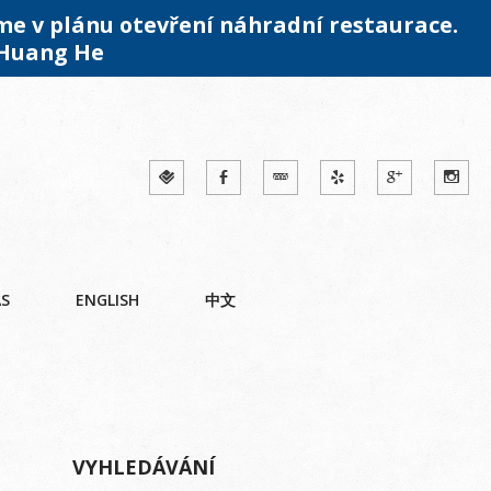
me v plánu otevření náhradní restaurace.
 Huang He
ÁS
ENGLISH
中文
VYHLEDÁVÁNÍ