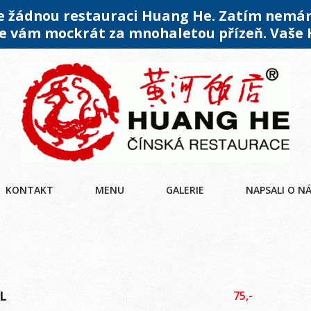
me žádnou restauraci Huang He. Zatím nemá
 vám mockrát za mnohaletou přízeň. Vaše
KONTAKT
MENU
GALERIE
NAPSALI O N
L
75,-