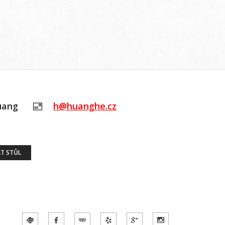
uang
h@huanghe.cz
T STŮL