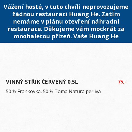
Vážení hosté, v tuto chvíli neprovozujeme
žádnou restauraci Huang He. Zatím
nemáme v plánu otevření náhradní
restaurace. Děkujeme vám mockrát za
mnohaletou přízeň. Vaše Huang He
VINNÝ STŘIK ČERVENÝ 0,5L
75,-
50 % Frankovka, 50 % Toma Natura perlivá