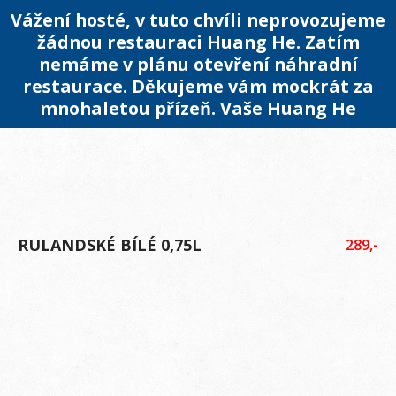
Vážení hosté, v tuto chvíli neprovozujeme
žádnou restauraci Huang He. Zatím
nemáme v plánu otevření náhradní
restaurace. Děkujeme vám mockrát za
mnohaletou přízeň. Vaše Huang He
RULANDSKÉ BÍLÉ 0,75L
289,-