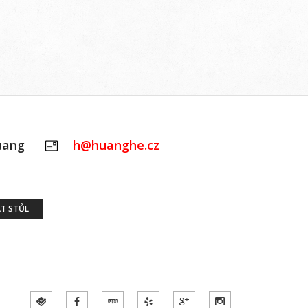
uang
h@huanghe.cz
T STŮL