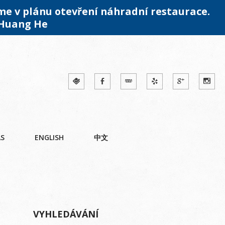
me v plánu otevření náhradní restaurace.
 Huang He
ÁS
ENGLISH
中文
VYHLEDÁVÁNÍ