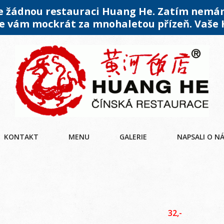
me žádnou restauraci Huang He. Zatím nemá
 vám mockrát za mnohaletou přízeň. Vaše
KONTAKT
MENU
GALERIE
NAPSALI O N
32,-