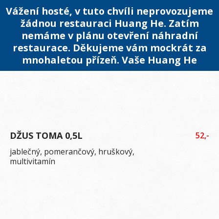
Vážení hosté, v tuto chvíli neprovozujeme
žádnou restauraci Huang He. Zatím
nemáme v plánu otevření náhradní
restaurace. Děkujeme vám mockrát za
mnohaletou přízeň. Vaše Huang He
DŽUS TOMA 0,5L
52,-
jablečný, pomerančový, hruškový,
multivitamín