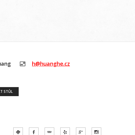
uang
h@huanghe.cz
T STŮL