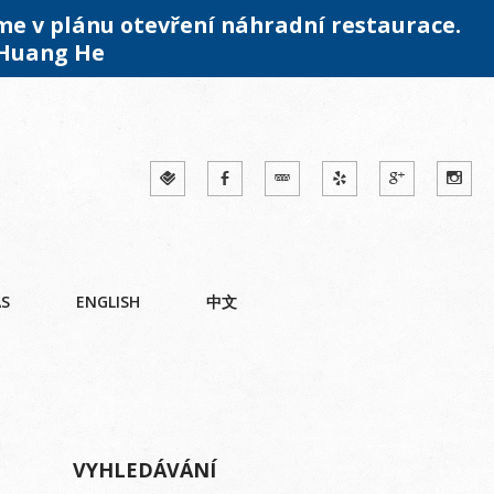
me v plánu otevření náhradní restaurace.
 Huang He
ÁS
ENGLISH
中文
VYHLEDÁVÁNÍ