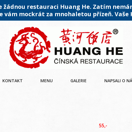
me žádnou restauraci Huang He. Zatím nemá
 vám mockrát za mnohaletou přízeň. Vaše
KONTAKT
MENU
GALERIE
NAPSALI O N
55,-