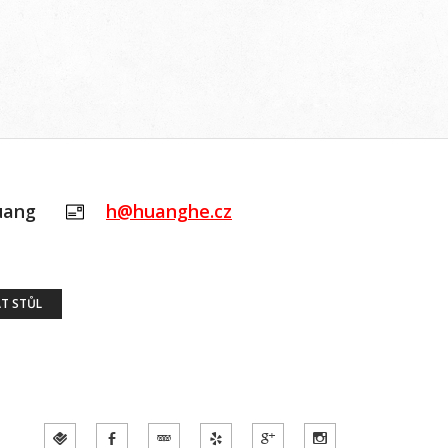
uang
h@huanghe.cz
T STŮL