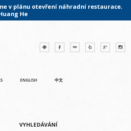
me v plánu otevření náhradní restaurace.
 Huang He
ÁS
ENGLISH
中文
VYHLEDÁVÁNÍ