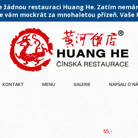
me žádnou restauraci Huang He. Zatím nemá
 vám mockrát za mnohaletou přízeň. Vaše
KONTAKT
MENU
GALERIE
NAPSALI O N
55,-