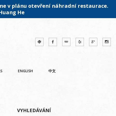
me v plánu otevření náhradní restaurace.
 Huang He
ÁS
ENGLISH
中文
VYHLEDÁVÁNÍ