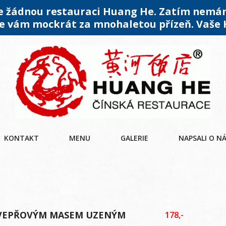
me žádnou restauraci Huang He. Zatím nemá
 vám mockrát za mnohaletou přízeň. Vaše
KONTAKT
MENU
GALERIE
NAPSALI O N
S VEPŘOVÝM MASEM UZENÝM
178,-