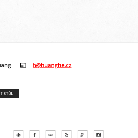
uang
h@huanghe.cz
T STŮL