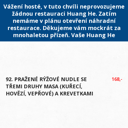
Vážení hosté, v tuto chvíli neprovozujeme
žádnou restauraci Huang He. Zatím
nemáme v plánu otevření náhradní
restaurace. Děkujeme vám mockrát za
mnohaletou přízeň. Vaše Huang He
92. PRAŽENÉ RÝŽOVÉ NUDLE SE
168,-
TŘEMI DRUHY MASA (KUŘECÍ,
HOVĚZÍ, VEPŘOVÉ) A KREVETKAMI