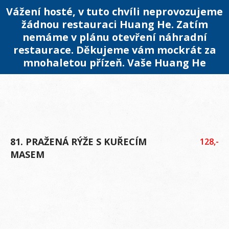
Vážení hosté, v tuto chvíli neprovozujeme
žádnou restauraci Huang He. Zatím
nemáme v plánu otevření náhradní
restaurace. Děkujeme vám mockrát za
mnohaletou přízeň. Vaše Huang He
81. PRAŽENÁ RÝŽE S KUŘECÍM
128,-
MASEM