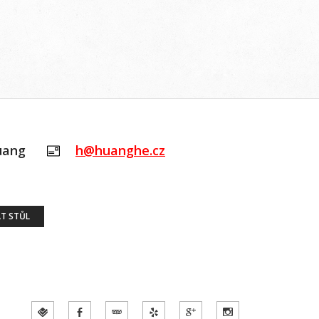
uang
h@huanghe.cz
T STŮL