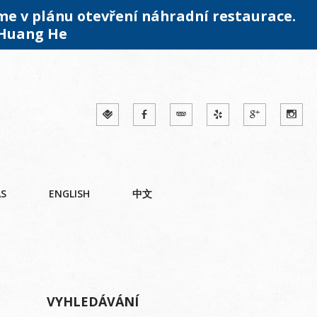
me v plánu otevření náhradní restaurace.
 Huang He
ÁS
ENGLISH
中文
VYHLEDÁVÁNÍ