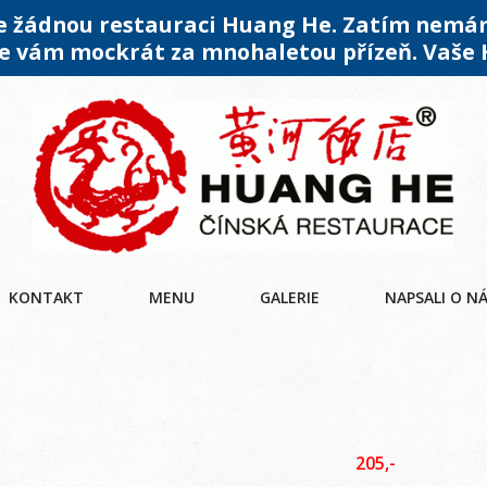
me žádnou restauraci Huang He. Zatím nemá
 vám mockrát za mnohaletou přízeň. Vaše
KONTAKT
MENU
GALERIE
NAPSALI O N
205,-