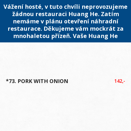
Vážení hosté, v tuto chvíli neprovozujeme
žádnou restauraci Huang He. Zatím
nemáme v plánu otevření náhradní
restaurace. Děkujeme vám mockrát za
mnohaletou přízeň. Vaše Huang He
*73. PORK WITH ONION
142,-