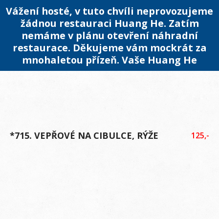
Vážení hosté, v tuto chvíli neprovozujeme
žádnou restauraci Huang He. Zatím
nemáme v plánu otevření náhradní
restaurace. Děkujeme vám mockrát za
mnohaletou přízeň. Vaše Huang He
*715. VEPŘOVÉ NA CIBULCE, RÝŽE
125,-