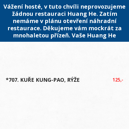
Vážení hosté, v tuto chvíli neprovozujeme
žádnou restauraci Huang He. Zatím
nemáme v plánu otevření náhradní
restaurace. Děkujeme vám mockrát za
mnohaletou přízeň. Vaše Huang He
*707. KUŘE KUNG-PAO, RÝŽE
125,-