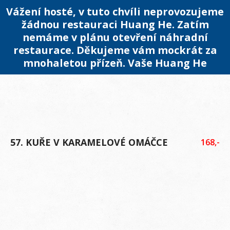
Vážení hosté, v tuto chvíli neprovozujeme
žádnou restauraci Huang He. Zatím
nemáme v plánu otevření náhradní
restaurace. Děkujeme vám mockrát za
mnohaletou přízeň. Vaše Huang He
57. KUŘE V KARAMELOVÉ OMÁČCE
168,-