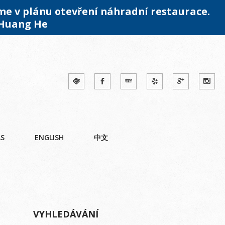
me v plánu otevření náhradní restaurace.
 Huang He
ÁS
ENGLISH
中文
VYHLEDÁVÁNÍ