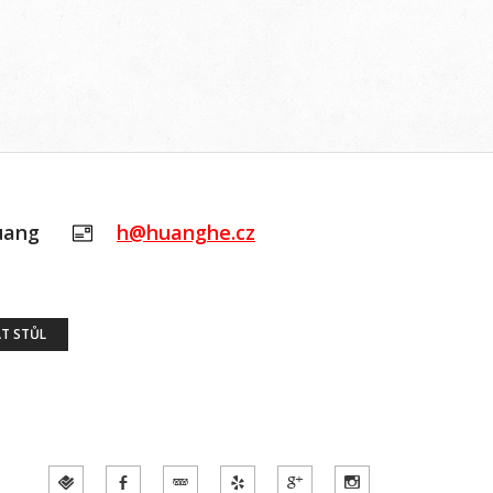
uang
h@huanghe.cz
T STŮL