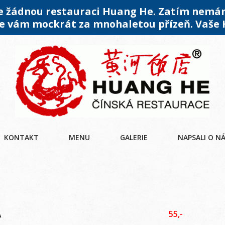
me žádnou restauraci Huang He. Zatím nemá
 vám mockrát za mnohaletou přízeň. Vaše
KONTAKT
MENU
GALERIE
NAPSALI O N
A
55,-