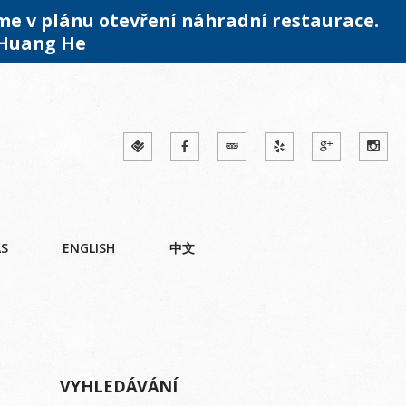
me v plánu otevření náhradní restaurace.
 Huang He
ÁS
ENGLISH
中文
VYHLEDÁVÁNÍ