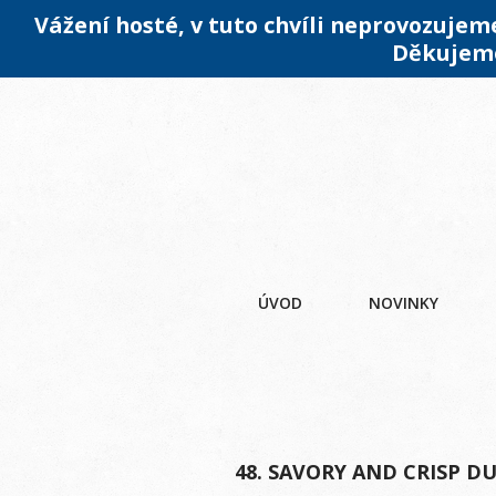
Vážení hosté, v tuto chvíli neprovozuje
Děkujeme
ÚVOD
NOVINKY
48. SAVORY AND CRISP D