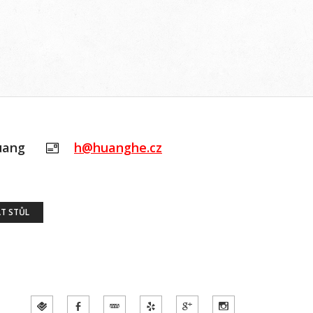
uang
h@huanghe.cz
T STŮL