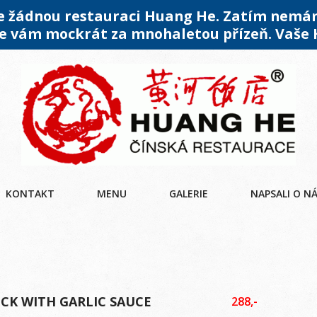
me žádnou restauraci Huang He. Zatím nemá
 vám mockrát za mnohaletou přízeň. Vaše
KONTAKT
MENU
GALERIE
NAPSALI O N
UCK WITH GARLIC SAUCE
288,-