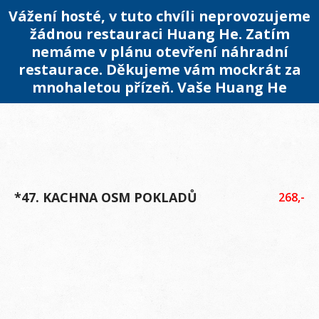
Vážení hosté, v tuto chvíli neprovozujeme
žádnou restauraci Huang He. Zatím
nemáme v plánu otevření náhradní
restaurace. Děkujeme vám mockrát za
mnohaletou přízeň. Vaše Huang He
*47. KACHNA OSM POKLADŮ
268,-