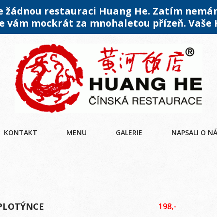
me žádnou restauraci Huang He. Zatím nemá
 vám mockrát za mnohaletou přízeň. Vaše
KONTAKT
MENU
GALERIE
NAPSALI O N
 PLOTÝNCE
198,-