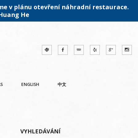
me v plánu otevření náhradní restaurace.
 Huang He
ÁS
ENGLISH
中文
VYHLEDÁVÁNÍ