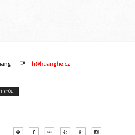
uang
h@huanghe.cz
T STŮL