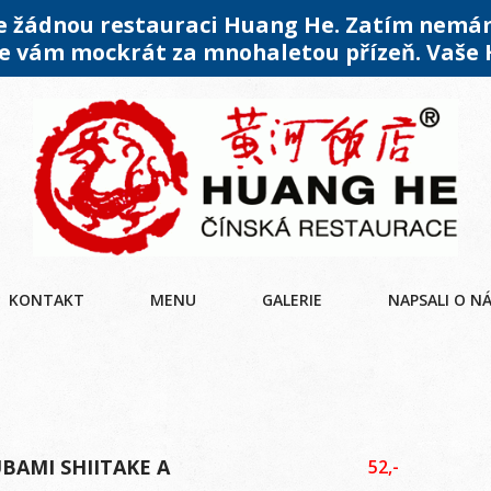
me žádnou restauraci Huang He. Zatím nemá
 vám mockrát za mnohaletou přízeň. Vaše
KONTAKT
MENU
GALERIE
NAPSALI O N
UBAMI SHIITAKE A
52,-