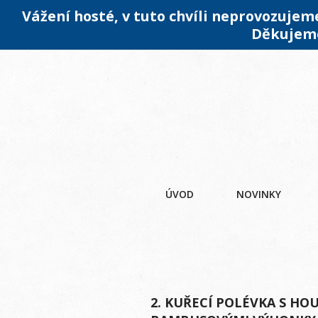
Vážení hosté, v tuto chvíli neprovozuje
Děkujeme
ÚVOD
NOVINKY
2. KUŘECÍ POLÉVKA S HO