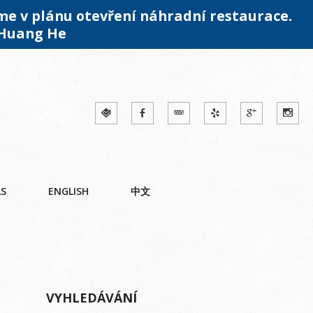
me v plánu otevření náhradní restaurace.
 Huang He
ÁS
ENGLISH
中文
VYHLEDÁVÁNÍ