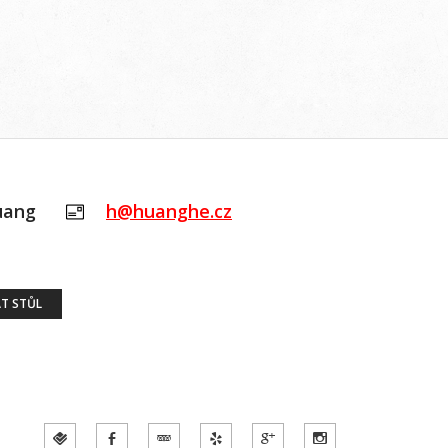
uang
h@huanghe.cz
T STŮL