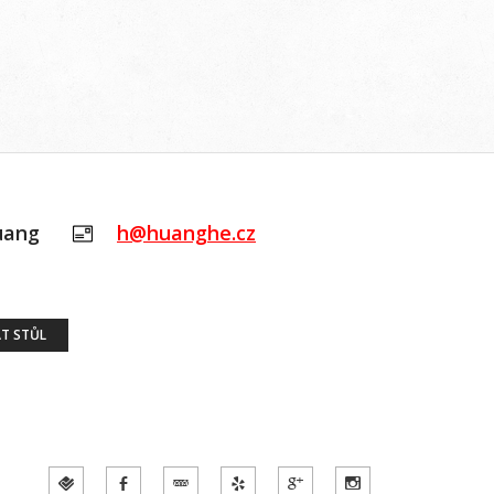
uang
h@huanghe.cz
T STŮL