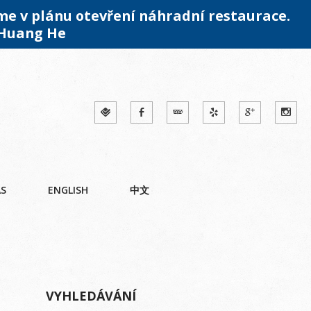
me v plánu otevření náhradní restaurace.
 Huang He
ÁS
ENGLISH
中文
VYHLEDÁVÁNÍ