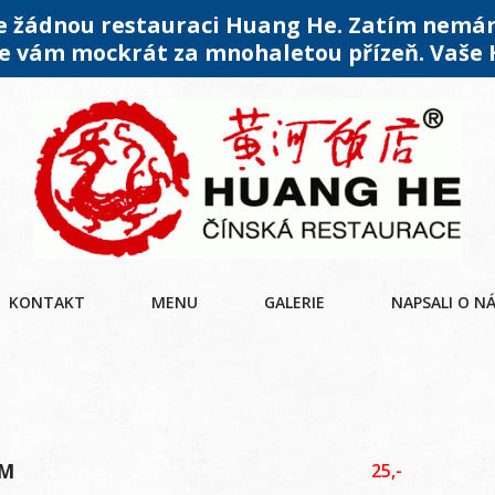
me žádnou restauraci Huang He. Zatím nemá
 vám mockrát za mnohaletou přízeň. Vaše
KONTAKT
MENU
GALERIE
NAPSALI O N
AM
25,-