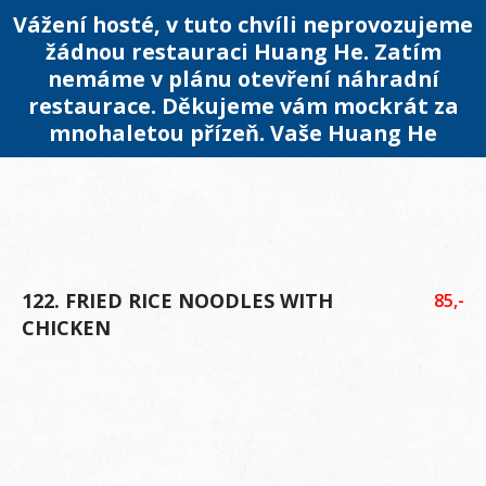
Vážení hosté, v tuto chvíli neprovozujeme
žádnou restauraci Huang He. Zatím
nemáme v plánu otevření náhradní
restaurace. Děkujeme vám mockrát za
mnohaletou přízeň. Vaše Huang He
122. FRIED RICE NOODLES WITH
85,-
CHICKEN