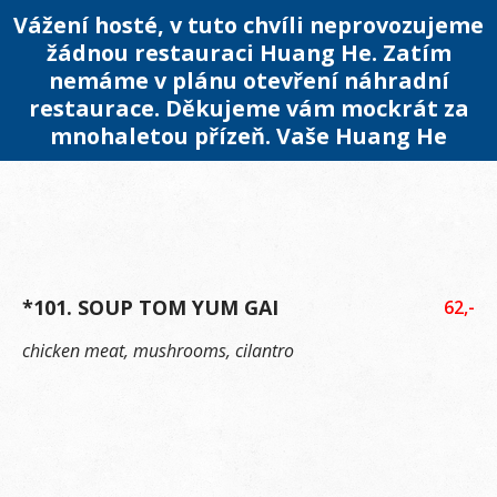
Vážení hosté, v tuto chvíli neprovozujeme
žádnou restauraci Huang He. Zatím
nemáme v plánu otevření náhradní
restaurace. Děkujeme vám mockrát za
mnohaletou přízeň. Vaše Huang He
*101. SOUP TOM YUM GAI
62,-
chicken meat, mushrooms, cilantro